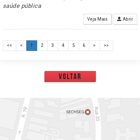
saúde pública
Veja Mais
Abrir
<<
<
1
2
3
4
5
6
>
>>
voltar