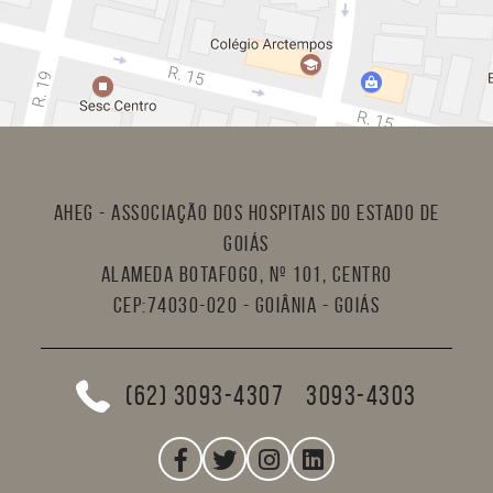
AHEG - Associação dos Hospitais do Estado de
Goiás
Alameda Botafogo, nº 101, Centro
CEP:74030-020 - Goiânia - Goiás
(62) 3093-4307
3093-4303