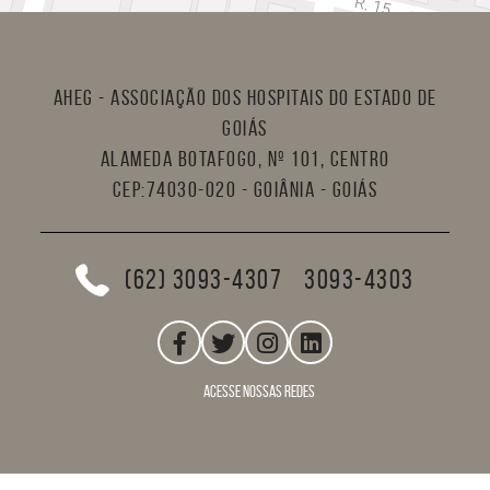
AHEG - Associação dos Hospitais do Estado de
Goiás
Alameda Botafogo, nº 101, Centro
CEP:74030-020 - Goiânia - Goiás
(62) 3093-4307
3093-4303
acesse nossas redes