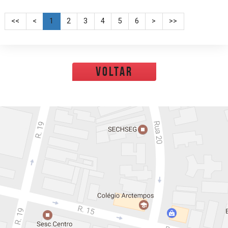
<<
<
1
2
3
4
5
6
>
>>
voltar