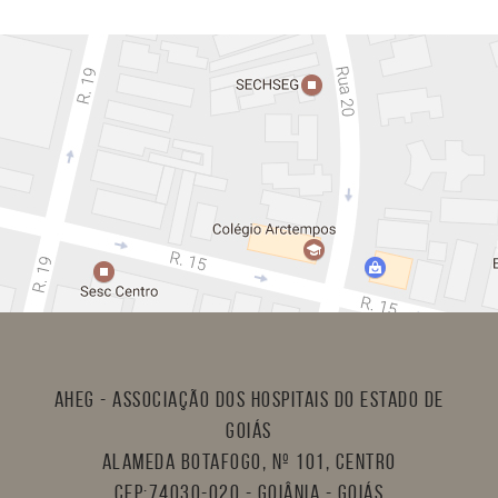
AHEG - Associação dos Hospitais do Estado de
Goiás
Alameda Botafogo, nº 101, Centro
CEP:74030-020 - Goiânia - Goiás