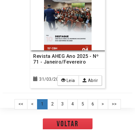
Revista AHEG Ano 2025 - Nº
71 - Janeiro/Fevereiro
31/03/2025
Leia
Abrir
<<
<
1
2
3
4
5
6
>
>>
voltar