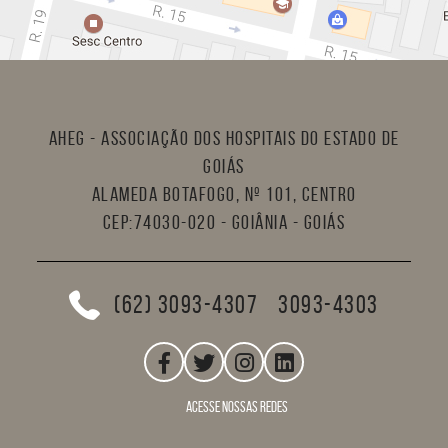
AHEG - Associação dos Hospitais do Estado de
Goiás
Alameda Botafogo, nº 101, Centro
CEP:74030-020 - Goiânia - Goiás
(62) 3093-4307
3093-4303
acesse nossas redes