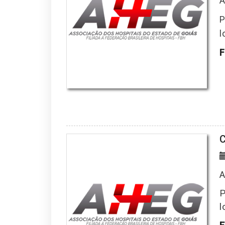
A
P
l
F
A
P
l