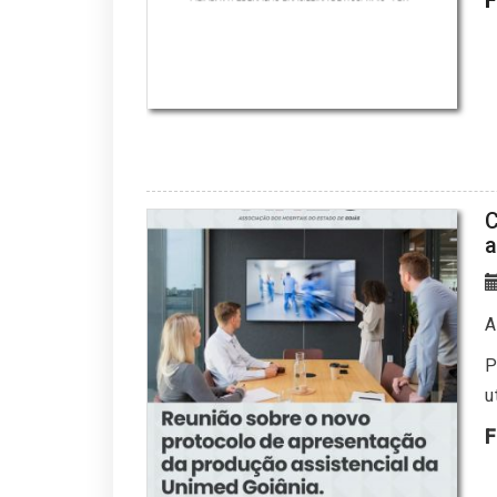
F
C
a
A
P
u
F