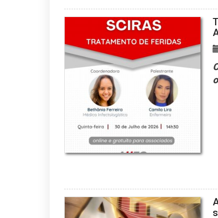
T
C
o
A