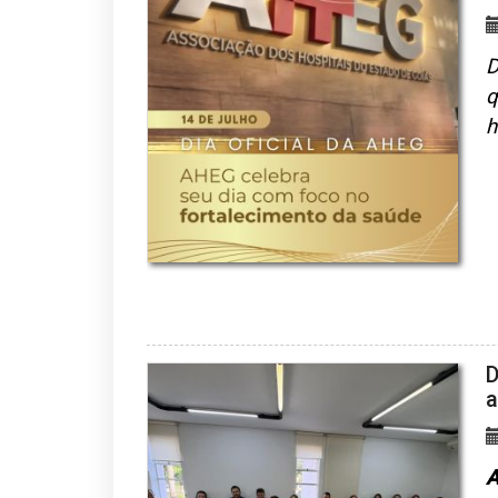
D
q
h
D
a
A