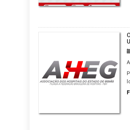
O
U
A
P
l
F