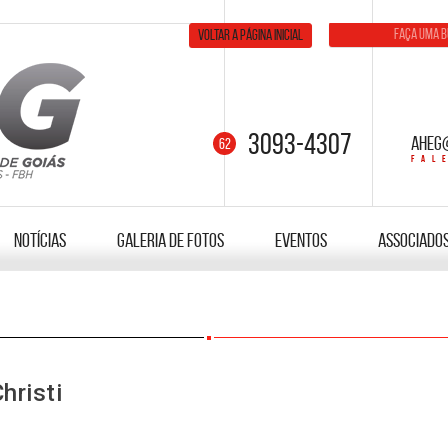
Voltar a página inicial
3093-4307
aheg
Notícias
Galeria de fotos
Eventos
Associado
hristi