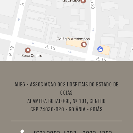
AHEG - Associação dos Hospitais do Estado de
Goiás
Alameda Botafogo, nº 101, Centro
CEP:74030-020 - Goiânia - Goiás