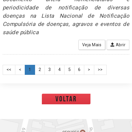
periodicidade de notificação de diversas
doenças na Lista Nacional de Notificação
Compulsória de doenças, agravos e eventos de
saúde pública
Veja Mais
Abrir
<<
<
1
2
3
4
5
6
>
>>
voltar