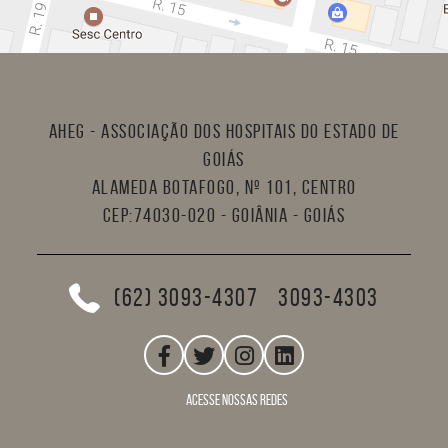
AHEG - Associação dos Hospitais do Estado de
Goiás
Alameda Botafogo, nº 101, Centro
CEP:74030-020 - Goiânia - Goiás
(62) 3093-4307
3093-4303
acesse nossas redes