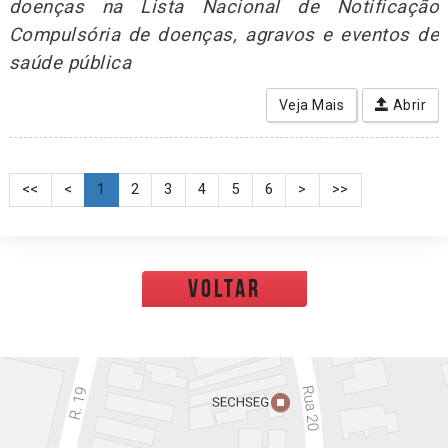
doenças na Lista Nacional de Notificação
Compulsória de doenças, agravos e eventos de
saúde pública
Veja Mais
Abrir
<<
<
1
2
3
4
5
6
>
>>
voltar