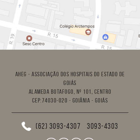
AHEG - Associação dos Hospitais do Estado de
Goiás
Alameda Botafogo, nº 101, Centro
CEP:74030-020 - Goiânia - Goiás
(62) 3093-4307
3093-4303