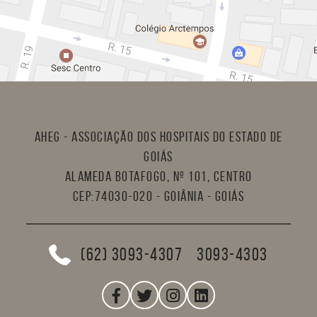
AHEG - Associação dos Hospitais do Estado de
Goiás
Alameda Botafogo, nº 101, Centro
CEP:74030-020 - Goiânia - Goiás
(62) 3093-4307
3093-4303