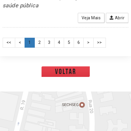
saúde pública
Veja Mais
Abrir
<<
<
1
2
3
4
5
6
>
>>
voltar