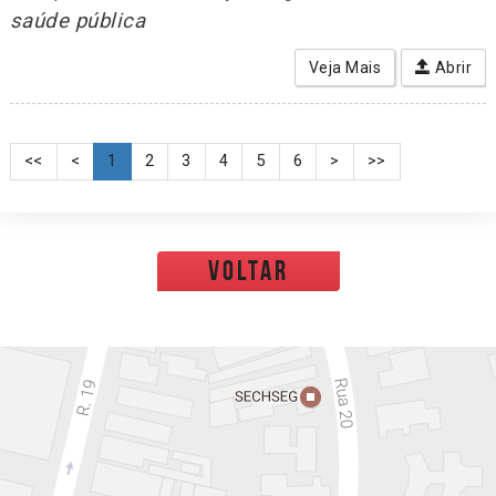
saúde pública
Veja Mais
Abrir
<<
<
1
2
3
4
5
6
>
>>
voltar