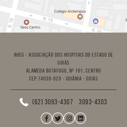
AHEG - Associação dos Hospitais do Estado de
Goiás
Alameda Botafogo, nº 101, Centro
CEP:74030-020 - Goiânia - Goiás
(62) 3093-4307
3093-4303