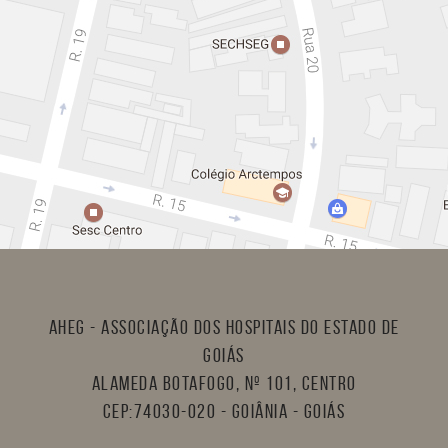
AHEG - Associação dos Hospitais do Estado de
Goiás
Alameda Botafogo, nº 101, Centro
CEP:74030-020 - Goiânia - Goiás