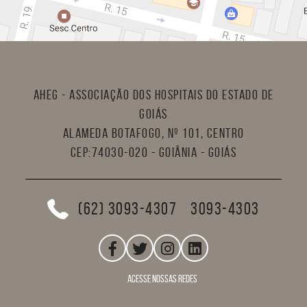
AHEG - Associação dos Hospitais do Estado de
Goiás
Alameda Botafogo, nº 101, Centro
CEP:74030-020 - Goiânia - Goiás
(62) 3093-4307
3093-4303
acesse nossas redes